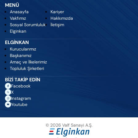
MENÜ
Anasayfa
Kariyer
Vakfımız
Hakkımızda
Sosyal Sorumluluk
İletişim
Elginkan
ELGİNKAN
Kurucularımız
Başkanımız
Amaç ve İlkelerimiz
Topluluk Şirketleri
BİZİ TAKİP EDİN
Facebook
X
Instagram
Youtube
© 2026 Valf Sanayi A.Ş.