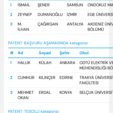
1
İSMAİL
ŞENER
SAMSUN
ONDOKUZ MAY
2
ZEYNEP
DUMANOĞLU
İZMİR
EGE ÜNİVERSİ
Enter’a basıp arayabilir veya ESC ile kapatabilirsiniz
3
M.
ÇAĞIRGAN
ANTALYA
AKDENİZ ÜNİV
İLHAN
BÖLÜMÜ
PATENT: BAŞVURU AŞAMASINDA kategorisi
#
Ad
Soyad
Şehir
Okul
1
HALUK
KÜLAH
ANKARA
ODTÜ ELEKTRİK V
MÜHENDİSLİĞİ B
2
CUMHUR
KILINÇER
EDİRNE
TRAKYA ÜNİVERSİT
FAKÜLTESİ
3
MEHMET
ERDAL
KONYA
SELÇUK ÜNİVERSİ
OKAN
PATENT: TESCİLLİ kategorisi