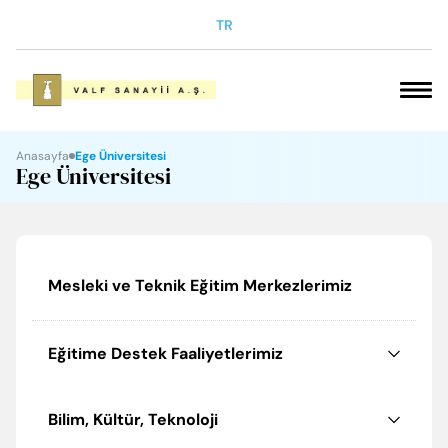
TR
VAKFIMIZ
Anasayfa
Ege Üniversitesi
Ege Üniversitesi
SOSYAL SORUMLULUK
ELGİNKAN
Mesleki ve Teknik Eğitim Merkezlerimiz
KARİYER
Eğitime Destek Faaliyetlerimiz
ÜRÜNLERİMİZ
Bilim, Kültür, Teknoloji
İLETİŞİM