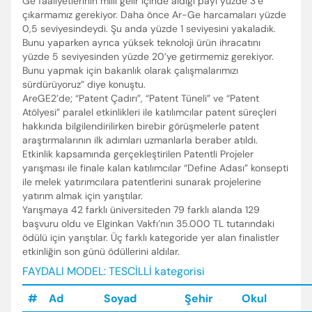
Ge faaliyetlerinin milli gelir içinde aldığı payı yüzde 3’e
çıkarmamız gerekiyor. Daha önce Ar-Ge harcamaları yüzde
0,5 seviyesindeydi. Şu anda yüzde 1 seviyesini yakaladık.
Bunu yaparken ayrıca yüksek teknoloji ürün ihracatını
yüzde 5 seviyesinden yüzde 20’ye getirmemiz gerekiyor.
Bunu yapmak için bakanlık olarak çalışmalarımızı
sürdürüyoruz” diye konuştu.
AreGE2’de; “Patent Çadırı”, “Patent Tüneli” ve “Patent
Atölyesi” paralel etkinlikleri ile katılımcılar patent süreçleri
hakkında bilgilendirilirken birebir görüşmelerle patent
araştırmalarının ilk adımları uzmanlarla beraber atıldı.
Etkinlik kapsamında gerçekleştirilen Patentli Projeler
yarışması ile finale kalan katılımcılar “Define Adası” konsepti
ile melek yatırımcılara patentlerini sunarak projelerine
yatırım almak için yarıştılar.
Yarışmaya 42 farklı üniversiteden 79 farklı alanda 129
başvuru oldu ve Elginkan Vakfı’nın 35.000 TL tutarındaki
ödülü için yarıştılar. Üç farklı kategoride yer alan finalistler
etkinliğin son günü ödüllerini aldılar.
FAYDALI MODEL: TESCİLLİ kategorisi
#
Ad
Soyad
Şehir
Okul