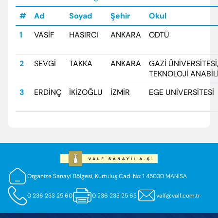
#
Ad
Soyad
Şehir
Okul
1
VASİF
HASIRCI
ANKARA
ODTÜ
2
SEVGİ
TAKKA
ANKARA
GAZİ ÜNİVERSİTESİ
TEKNOLOJİ ANABİL
3
ERDİNÇ
İKİZOĞLU
İZMİR
EGE UNİVERSİTESİ
Organize Sanayi Bölgesi, Kurtuluş Cad. No: 1 45030 MANİSA
0 236 233 25 60
0 236 233 25 63
valf@valf.com.tr