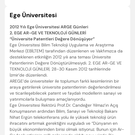
Ege Üniversitesi
2012 Yılı Ege Üniversitesi ARGE Günleri
2. EGE AR-GE VE TEKNOLOJİ GÜNLERİ
“Üniversite Patentleri Değere Dönüşüyor”
Ege Üniversitesi Bilim Teknoloji Uygulama ve Araştırma
Merkezi (EBİLTEM) tarafından düzenlenen ve Vakfımızca da
desteklenen etkinliğin 2012 yılı ana teması Üniversite
Patentlerinin Değere Dönüştürülmesiydi. 2. EGE AR-GE VE
TEKNOLOJİ GÜNLERİ, 28-30 Kasım 2012 tarihlerinde
İzmir’de düzenlendi.
AREGE’de üniversiteler ile toplumun farklı kesimlerinin bir
araya getirilerek üniversite patentlerinin değerlendirilmesi
ve ticarileşebilecek patent ve faydalı modellerin sanayi ve
yatırımcılarla buluşması amaçlanıyordu.
Ege Üniversitesi Rektörü Prof.Dr. Candeğer Yılmaz’ın Açış
Konuşmasının ardından Bilim, Sanayi ve Teknoloji Bakanı
Nihat Ergün telekonferans yolu ile yüksek teknoloji ürün
ihracatını artırmak gerektiğini vurguladı ve “Dünyanın en
büyük ekonomilerinden birisi olmak istiyoruz. Bunun için Ar-