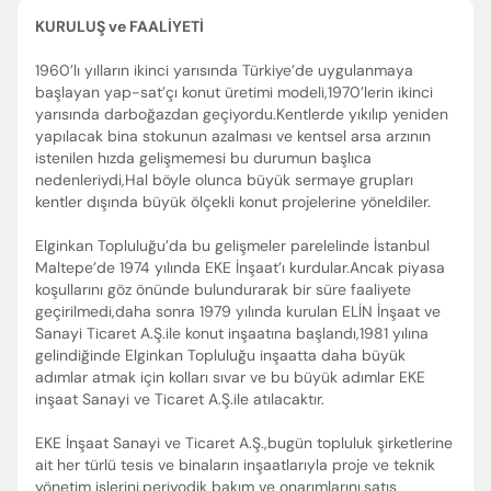
Enter’a basıp arayabilir veya ESC ile kapatabilirsiniz
KURULUŞ ve FAALİYETİ
1960’lı yılların ikinci yarısında Türkiye’de uygulanmaya
başlayan yap-sat’çı konut üretimi modeli,1970’lerin ikinci
yarısında darboğazdan geçiyordu.Kentlerde yıkılıp yeniden
yapılacak bina stokunun azalması ve kentsel arsa arzının
istenilen hızda gelişmemesi bu durumun başlıca
nedenleriydi,Hal böyle olunca büyük sermaye grupları
kentler dışında büyük ölçekli konut projelerine yöneldiler.
Elginkan Topluluğu’da bu gelişmeler parelelinde İstanbul
Maltepe’de 1974 yılında EKE İnşaat’ı kurdular.Ancak piyasa
koşullarını göz önünde bulundurarak bir süre faaliyete
geçirilmedi,daha sonra 1979 yılında kurulan ELİN İnşaat ve
Sanayi Ticaret A.Ş.ile konut inşaatına başlandı,1981 yılına
gelindiğinde Elginkan Topluluğu inşaatta daha büyük
adımlar atmak için kolları sıvar ve bu büyük adımlar EKE
inşaat Sanayi ve Ticaret A.Ş.ile atılacaktır.
EKE İnşaat Sanayi ve Ticaret A.Ş.,bugün topluluk şirketlerine
ait her türlü tesis ve binaların inşaatlarıyla proje ve teknik
yönetim işlerini,periyodik bakım ve onarımlarını,satış