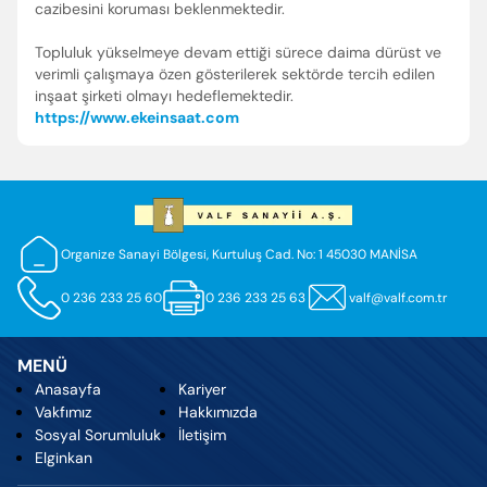
cazibesini koruması beklenmektedir.
Topluluk yükselmeye devam ettiği sürece daima dürüst ve
verimli çalışmaya özen gösterilerek sektörde tercih edilen
inşaat şirketi olmayı hedeflemektedir.
https://www.ekeinsaat.com
Organize Sanayi Bölgesi, Kurtuluş Cad. No: 1 45030 MANİSA
0 236 233 25 60
0 236 233 25 63
valf@valf.com.tr
MENÜ
Anasayfa
Kariyer
Vakfımız
Hakkımızda
Sosyal Sorumluluk
İletişim
Elginkan