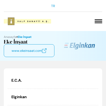
TR
VAKFIMIZ
Anasayfa
Eke İnşaat
Eke İnşaat
SOSYAL SORUMLULUK
www.ekeinsaat.com
ELGİNKAN
KARİYER
E.C.A.
ÜRÜNLERİMİZ
Elginkan
İLETİŞİM