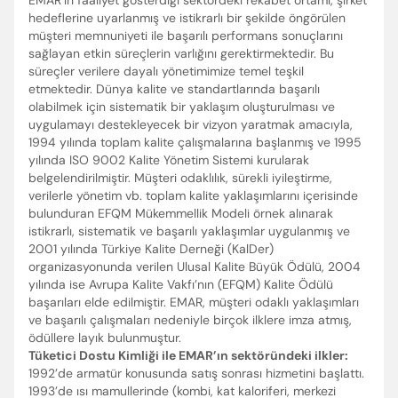
EMAR’ın faaliyet gösterdiği sektördeki rekabet ortamı, şirket
hedeflerine uyarlanmış ve istikrarlı bir şekilde öngörülen
müşteri memnuniyeti ile başarılı performans sonuçlarını
sağlayan etkin süreçlerin varlığını gerektirmektedir. Bu
süreçler verilere dayalı yönetimimize temel teşkil
etmektedir. Dünya kalite ve standartlarında başarılı
olabilmek için sistematik bir yaklaşım oluşturulması ve
uygulamayı destekleyecek bir vizyon yaratmak amacıyla,
1994 yılında toplam kalite çalışmalarına başlanmış ve 1995
yılında ISO 9002 Kalite Yönetim Sistemi kurularak
belgelendirilmiştir. Müşteri odaklılık, sürekli iyileştirme,
verilerle yönetim vb. toplam kalite yaklaşımlarını içerisinde
bulunduran EFQM Mükemmellik Modeli örnek alınarak
istikrarlı, sistematik ve başarılı yaklaşımlar uygulanmış ve
2001 yılında Türkiye Kalite Derneği (KalDer)
organizasyonunda verilen Ulusal Kalite Büyük Ödülü, 2004
yılında ise Avrupa Kalite Vakfı’nın (EFQM) Kalite Ödülü
başarıları elde edilmiştir. EMAR, müşteri odaklı yaklaşımları
ve başarılı çalışmaları nedeniyle birçok ilklere imza atmış,
ödüllere layık bulunmuştur.
Tüketici Dostu Kimliği ile EMAR’ın sektöründeki ilkler:
1992’de armatür konusunda satış sonrası hizmetini başlattı.
1993’de ısı mamullerinde (kombi, kat kaloriferi, merkezi