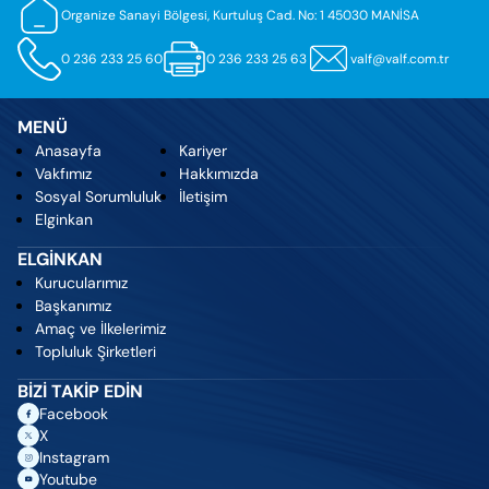
Organize Sanayi Bölgesi, Kurtuluş Cad. No: 1 45030 MANİSA
0 236 233 25 60
0 236 233 25 63
valf@valf.com.tr
MENÜ
Anasayfa
Kariyer
Vakfımız
Hakkımızda
Sosyal Sorumluluk
İletişim
Elginkan
ELGİNKAN
Kurucularımız
Başkanımız
Amaç ve İlkelerimiz
Topluluk Şirketleri
BİZİ TAKİP EDİN
Facebook
X
Instagram
Youtube