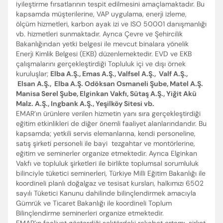
iyileştirme fırsatlarının tespit edilmesini amaçlamaktadır. Bu
kapsamda müşterilerine, VAP uygulama, enerji izleme,
ölçüm hizmetleri, karbon ayak izi ve ISO 50001 danışmanlığı
vb. hizmetleri sunmaktadır. Ayrıca Çevre ve Şehircilik
Bakanlığından yetki belgesi ile mevcut binalara yönelik
Enerji Kimlik Belgesi (EKB) düzenlemektedir. EVD ve EKB
Enter’a basıp arayabilir veya ESC ile kapatabilirsiniz
çalışmalarını gerçekleştirdiği Topluluk içi ve dışı örnek
kuruluşlar;
Elba A.Ş., Emas A.Ş., Valfsel A.Ş., Valf A.Ş.,
Elsan A.Ş., Elba A.Ş. Odöksan Osmaneli Şube, Matel A.Ş.
Manisa Serel Şube, Elginkan Vakfı, Sütaş A.Ş., Yiğit Akü
Malz. A.Ş., Ingbank A.Ş., Yeşilköy Sitesi vb.
EMAR’ın ürünlere verilen hizmetin yanı sıra gerçekleştirdiği
eğitim etkinlikleri de diğer önemli faaliyet alanlarındandır. Bu
kapsamda; yetkili servis elemanlarına, kendi personeline,
satış şirketi personeli ile bayi tezgahtar ve montörlerine,
eğitim ve seminerler organize etmektedir. Ayrıca Elginkan
Vakfı ve topluluk şirketleri ile birlikte toplumsal sorumluluk
bilinciyle tüketici seminerleri, Türkiye Milli Eğitim Bakanlığı ile
koordineli planlı doğalgaz ve tesisat kursları, halkımızı 6502
sayılı Tüketici Kanunu dahilinde bilinçlendirmek amacıyla
Gümrük ve Ticaret Bakanlığı ile koordineli Toplum
Bilinçlendirme seminerleri organize etmektedir.