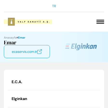
TR
VAKFIMIZ
Anasayfa
Emar
Emar
SOSYAL SORUMLULUK
ecaservis.com.tr
ELGİNKAN
KARİYER
E.C.A.
ÜRÜNLERİMİZ
Elginkan
İLETİŞİM