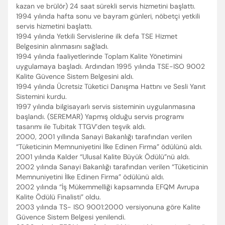
kazan ve brülör) 24 saat sürekli servis hizmetini başlattı.
1994 yılında hafta sonu ve bayram günleri, nöbetçi yetkili
servis hizmetini başlattı.
1994 yılında Yetkili Servislerine ilk defa TSE Hizmet
Belgesinin alınmasını sağladı.
1994 yılında faaliyetlerinde Toplam Kalite Yönetimini
uygulamaya başladı. Ardından 1995 yılında TSE-ISO 9002
Kalite Güvence Sistem Belgesini aldı.
1994 yılında Ücretsiz Tüketici Danışma Hattını ve Sesli Yanıt
Sistemini kurdu.
1997 yılında bilgisayarlı servis sisteminin uygulanmasına
başlandı. (SEREMAR) Yapmış olduğu servis programı
tasarımı ile Tubitak TTGV’den teşvik aldı.
2000, 2001 yıllında Sanayi Bakanlığı tarafından verilen
“Tüketicinin Memnuniyetini İlke Edinen Firma” ödülünü aldı.
2001 yılında Kalder “Ulusal Kalite Büyük Ödülü”nü aldı.
2002 yılında Sanayi Bakanlığı tarafından verilen “Tüketicinin
Memnuniyetini İlke Edinen Firma” ödülünü aldı.
2002 yılında “İş Mükemmelliği kapsamında EFQM Avrupa
Kalite Ödülü Finalisti” oldu.
2003 yılında TS- ISO 9001:2000 versiyonuna göre Kalite
Güvence Sistem Belgesi yenilendi.