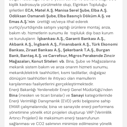
kişilik kadrosuyla yürütmekte olup, Elginkan Topluluğu
şirketleri
ECA, Matel A.Ş. Manisa Serel Şube, Elba A.Ş.
Odöksan Osmaneli Şube, Elba Basınçlı Döküm A.Ş. ve
Emas A.Ş.’nin
ürettiği ve/veya ithal ederek
yurtiçi/yurtdışında satışını yaptığı ürünlere montaj, arıza,
bakım vb. hizmetlerin sunumu ile topluluk dışı bazı kurum
ve kuruluşların
İşbankası A.Ş., Garanti Bankası A.Ş.,
Akbank A.Ş., İngbank A.Ş., Finansbank A.Ş., Türk Ekonomi
Bankası, Ziraat Bankası A.Ş., Şekerbank T.A.Ş., Burgan
Bank, Bantaş A.Ş. ve Carrefour, Migros Perakende Zincir
Mağazaları, Konut Siteleri vb
. Bina, Şube ve Mağazalarına
mekanik sistem bakım ve arıza onarım hizmeti sunumu,
mekanik/elektrik taahhütleri, kısmi tadilatlar, doğalgaz
dönüşüm taahhütleri ile ihtiyacı olan mamullerin
karşılanması faaliyetlerini gerçekleştirmektedir.
Enerji Bakanlığı Yenilenebilir Enerji Genel Müdürlüğü’nden
Bina
(mesken ve ticari binalar) ve
Sanayi
kategorilerinde
Enerji Verimliliği Danışmanlık (EVD) yetki belgesine sahip
EMAR çalışmalarında; bina ve sanayide enerji performans
yönetimine yönelik etüt projeleri oluşturup VAP (Verimlilik
Artırıcı Projeleri) ile maksimum enerji tasarrufunun
sağlanması ve CO2 salımının minimize edilmesine yönelik