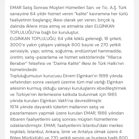
EMAR Satış Sonrası Müşteri Hizmetleri San. ve Tic. A.Ş. Türk
sanayiine 64 yıldır hizmet veren “kalite” kavramına her türlü
faaliyetinin başlangıç ilkesi olarak yer veren, birçok iş
dalında ilklere imza atmış ve atmakta olan ELGİNKAN
TOPLULUĞU’na bağlı bir kuruluştur.
ELGİNKAN TOPLULUĞU, 64 yıllık köklü geleneği, 18 şirketi,
3000’e yakın çalışanı yaklaşık 800 bayisi ve 270 yetkili
servisiyle, yapı, ısıtma, soğutma, endüstriyel hammadde,
üretim, satış-pazarlama ve hizmet sektörlerinde “Yıllarca
Beraber” felsefesi ve “Daima Kalite” ilkesi ile Türk Halkı’nın
hizmetindedir.
Topluluğumuzun kurucusu Ekrem Elginkan’ın 1999 yılında
vefatından sonra vasiyeti üzerine tüm mal varlığı Elginkan
ailesinin kurmuş olduğu sanayi kuruluşlarını ebedileştirmek
ve Türkiye’nin ilerlemesine katkıda bulunmak için 1985
yılında kurulan Elginkan Vakfı’na devredilmiştir.
1974 yılında dayanıklı tüketim mallarının satış ve
pazarlamasını yapmak üzere kurulan EMAR; 1986 yılından
itibaren faaliyetlerini satış sonrası müşteri hizmetlerine
odaklandırmıştır. EMAR, faaliyetlerini İstanbul’daki merkez
teşkilatı, İstanbul, Ankara, İzmir ve Antalya olmak üzere 4
Bölge Müdürlüğü ve 270 yetkili servisi ve bunlara bağlı 800