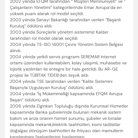
2002 yılında EFQM tarafından “ Müşteri Memnuniyeti” ve “
Çalışanların Yönetimi” kategorilerinde Emar Avrupa’da en
yüksek puanı alarak rol model seçildi.
2003 yılında Sanayi Bakanlığı tarafından verilen “Başarılı
Kuruluş” ödülünü aldı.
2003 yılında Süreçlerle yönetim sistemimiz Kalder
tarafından rol model olarak seçildi.
2004 yılında TS-ISO 14001 Çevre Yönetim Sistem Belgesi
alındı.
2004 yılında yetkili servis programı SEREMAR Internet
ortamı üzerinden kullanılabilen, kolay ulaşımlı, muhasebe ve
lojistik yazılımları ile entegre bir hale getirildi. Bu AR-GE
projesi ile TÜBİTAK TİDEB’den teşvik aldı.
2004 yılında TSE tarafından verilen “Kalite Sistemini
Başarıyla Uygulayan Kuruluş” ödülünü aldı.
2004 yılında “İş Mükemmelliği kapsamında EFQM Avrupa
Başarı” ödülünü aldı.
2006 yılında Elginkan Topluluğu dışında Kurumsal Hizmetler
kapsamında Banka şubelerinde bulunan mekanik sistem
bakım ve arıza onarım hizmet sunumu, şubeler ve binalar
kapsamında mekanik/elektrik taahhütleri, kısmi tadilatlar
doğalgaz dönüşüm taahhütleri ile ihtiyacı olan mamullerin
karşılanması faaliyetlerine başlanması,